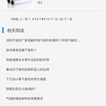
情】
158条
上一页
1
..
4
5
6
7
8
9
10
11
12
..
23
下一页
相关阅读
深圳干燥剂厂家讲解纤维干燥剂有毒吗？纤维干燥剂...
如何避免误服干燥剂？
热收缩膜在水果行业起到的作用
无氯化钴变色硅胶干燥剂
氯化钙干燥剂在助听器上的运用
桔色硅胶指示剂是一种不含钴（CO）的指示型
硅胶，是可以取代蓝胶指示剂的最佳产品。该产
千万别小看干燥剂作用大着呢
品在制作过程中...
2020-05-08
脱氧剂是怎么做成的?
防霉充气袋
气相防锈纸材料的用量要求
防霉充气袋是一种经特殊工艺制作而成的新型防