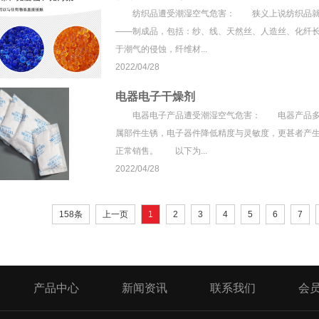
纺织品遭受潮湿空气危害： 狭义上说纺织品就是
——制成品，包括：纱、线、天然丝、人造丝、化纤
于潮气的侵蚀，纤维材...
2022/04/28
电器电子干燥剂
电器电子产品遭受潮湿空气危害： 电器产品多由
属部件生锈，电子器件降低精度与灵敏度，更甚者产
正常销售。 以下为...
2022/04/28
158条
上一页
1
2
3
4
5
6
7
产品中心
新闻资讯
联系我们
会