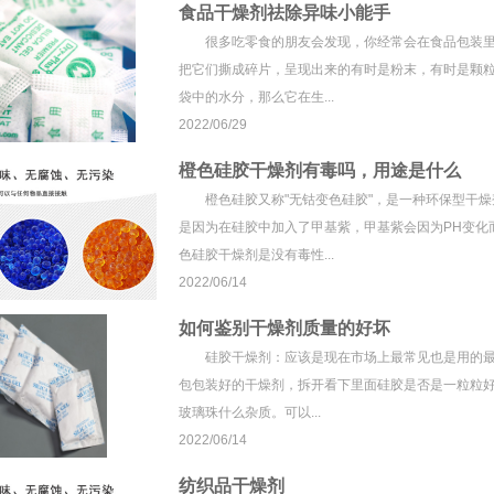
食品干燥剂祛除异味小能手
很多吃零食的朋友会发现，你经常会在食品包装里
把它们撕成碎片，呈现出来的有时是粉末，有时是颗粒
袋中的水分，那么它在生...
2022/06/29
橙色硅胶干燥剂有毒吗，用途是什么
橙色硅胶又称"无钴变色硅胶"，是一种环保型干燥
是因为在硅胶中加入了甲基紫，甲基紫会因为PH变
色硅胶干燥剂是没有毒性...
2022/06/14
如何鉴别干燥剂质量的好坏
硅胶干燥剂：应该是现在市场上最常见也是用的最
包包装好的干燥剂，拆开看下里面硅胶是否是一粒粒
玻璃珠什么杂质。可以...
2022/06/14
纺织品干燥剂