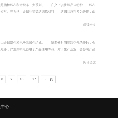
指梭织布和针织布二大系列。 广义上说纺织品从纺纱——织布
长短丝、弹力丝、金属丝等等纺织原材料 纺织品原料多为纤维，由
阅读全文
金属部件和电子元器件组成。 随着长时间潮湿空气的侵蚀，金
生短路，严重影响电器电子产品使用寿命。对于生产企业，会影响产品
阅读全文
8
9
10
..
27
下一页
员中心