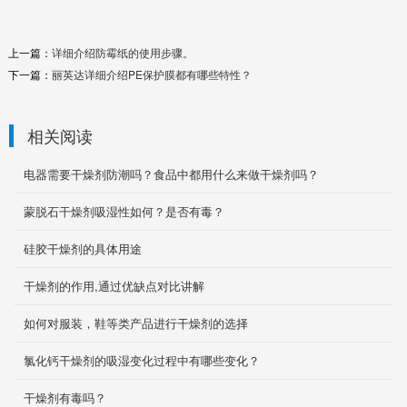
上一篇：
详细介绍防霉纸的使用步骤。
下一篇：
丽英达详细介绍PE保护膜都有哪些特性？
无氯化钴变色硅胶干燥剂
相关阅读
桔色硅胶指示剂是一种不含钴（CO）的指示型
硅胶，是可以取代蓝胶指示剂的最佳产品。该产
电器需要干燥剂防潮吗？食品中都用什么来做干燥剂吗？
品在制作过程中...
蒙脱石干燥剂吸湿性如何？是否有毒？
2020-05-08
硅胶干燥剂的具体用途
气相防锈干燥剂
气相防锈干燥剂是用气化性气相防锈纸将吸湿材
干燥剂的作用,通过优缺点对比讲解
料硅胶填充，三面热封成袋而成的具有可以挥发
金属气相...
如何对服装，鞋等类产品进行干燥剂的选择
2020-03-06
氯化钙干燥剂的吸湿变化过程中有哪些变化？
PE热收缩膜
干燥剂有毒吗？
PE热收缩膜广泛应用于饮料、啤酒、矿泉水、