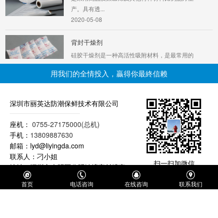
产。具有透...
2020-05-08
背封干燥剂
硅胶干燥剂是一种高活性吸附材料，是最常用的
干燥剂。属于非晶态物质，其化学分子式为
用我们的全情投入，贏得你最終信赖
mSiO2 nH2O 符合...
2020-03-24
深圳市丽英达防潮保鲜技术有限公司
脱氧保鲜剂
脱氧保鲜剂是一种黑色颗粒状固体，通常包装在
座机：
0755-27175000(总机)
具有多微孔的PE复合纸内，它通过与空气中的
手机：
13809887630
氧气发生化学反...
邮箱：lyd@liyingda.com
2020-05-08
联系人：刁小姐
扫一扫加微信
地址：深圳市光明区公明镇塘家村塘家
南路丽英达工业区
无氯化钴变色硅胶干燥剂
首页
电话咨询
在线咨询
联系我们
桔色硅胶指示剂是一种不含钴（CO）的指示型
硅胶，是可以取代蓝胶指示剂的最佳产品。该产
品在制作过程中...