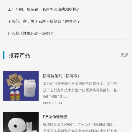
码垛、建材、金属制品、乳品、玻璃瓶等物品，
工厂车间、集装箱、仓库怎么做防潮措施?
韧性强、抗撕裂...
2020-05-08
干燥剂厂家：关于石灰干燥剂您了解多少？
防霉PE袋(膜)
什么是活性氧化铝干燥剂？
防霉PE袋（膜）是通过含浸在PE塑料袋（膜）
中的防霉剂挥发出来的气体，在被包装物品周围
形成强大的抗菌...
推荐产品
更多
2020-05-08
防霉抗菌剂（防霉液）
本公司引进美国和日本的现代防霉技术，采用先
进工艺配方和技术所生产的系列防霉抗菌剂，按
GB T4857 21...
2020-05-08
PE拉伸缠绕膜
缠绕膜又称“拉伸膜”，可分为手用膜和机用膜，
是采用高品质聚乙烯及其他特种材料比例配方生