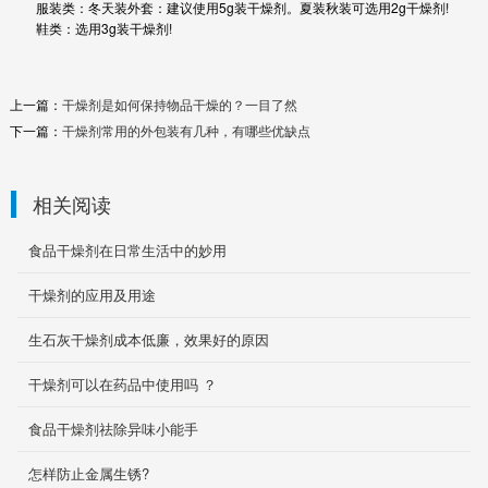
服装类：冬天装外套：建议使用5g装干燥剂。夏装秋装可选用2g干燥剂!
鞋类：选用3g装干燥剂!
上一篇：
干燥剂是如何保持物品干燥的？一目了然
下一篇：
干燥剂常用的外包装有几种，有哪些优缺点
相关阅读
食品干燥剂在日常生活中的妙用
干燥剂的应用及用途
DIFESSA(防潮吸氧剂)
DIFESSA(防潮吸氧剂)介绍说明一、 产品介绍
生石灰干燥剂成本低廉，效果好的原因
Difessa是我公司最新研制开发出来的一种新型
环保型防...
干燥剂可以在药品中使用吗 ？
2020-03-27
食品干燥剂祛除异味小能手
矿物干燥剂
怎样防止金属生锈?
矿物干燥剂是以天然凹凸棒粘土为主要原料，直