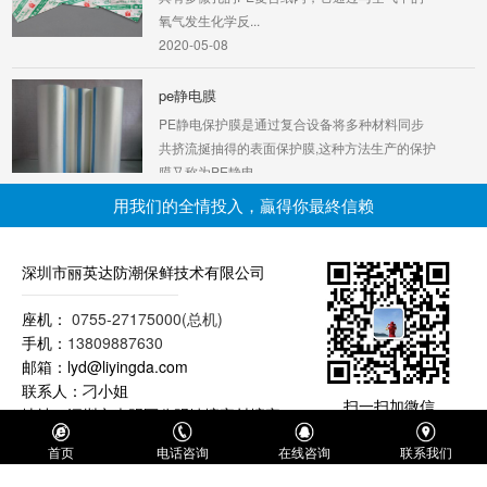
氧气发生化学反...
2020-05-08
pe静电膜
PE静电保护膜是通过复合设备将多种材料同步
共挤流挻抽得的表面保护膜,这种方法生产的保护
膜又称为PE静电...
2020-05-15
用我们的全情投入，贏得你最終信赖
卷状干燥剂
硅胶干燥剂是一种高活性吸附材料，是最常用的
深圳市丽英达防潮保鲜技术有限公司
干燥剂。属于非晶态物质，其化学分子式为
mSiO2 nH2O 符合...
座机：
0755-27175000(总机)
2020-03-20
手机：
13809887630
邮箱：lyd@liyingda.com
聚乙稀（PE）膜
联系人：刁小姐
扫一扫加微信
地址：深圳市光明区公明镇塘家村塘家
PE膜系聚乙烯加适当的辅料经一次吹胀而成，
南路丽英达工业区
其特点是韧性好、柔软度高、热封性好、抗撞
首页
电话咨询
在线咨询
联系我们
击、抗撕裂性强、...
2020-05-08