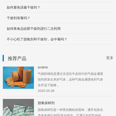
接取自大自然，经过造粒，烘干等物理方法而制
如何避免误服干燥剂？
成的纯天然矿...
2020-05-08
干燥剂有毒吗？
PE塑料袋
如何将食品硅胶干燥剂进行二次利用
PE塑料袋是聚乙烯加适当的辅料经一次吹胀而
不小心吃了脱氧剂和干燥剂，会中毒吗？
成，其特点是韧性好、柔软度高、热封性好、抗
撞击、抗撕裂性...
2020-04-01
推荐产品
更多
防锈纸
气相防锈纸是通过含浸在牛皮纸中的气相金属缓
蚀剂挥发出来的气体，这种气相金属缓蚀剂气体
在常温下能够...
2020-05-08
脱氧保鲜剂
脱氧保鲜剂是一种黑色颗粒状固体，通常包装在
具有多微孔的PE复合纸内，它通过与空气中的