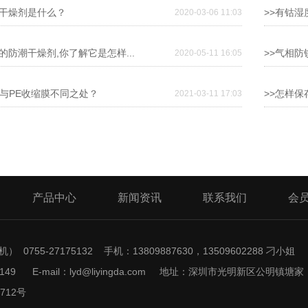
大干燥剂是什么？
>>有钴
2020-03-06 11:03
的防潮干燥剂,你了解它是怎样...
>>气相
2020-05-11 16:05
膜与PE收缩膜不同之处？
>>怎样
2021-03-11 17:03
产品中心
新闻资讯
联系我们
会
） 0755-27175132 手机：13809887630，13509602288 刁小姐
175149 E-mail：lyd@liyingda.com 地址：深圳市光明新区公明镇塘家
0712号