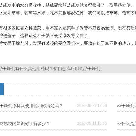
盐或糖中的水分吸收掉，结成硬块的盐或糖就变得松散了，取用很方便。
如草莓、葡萄等水果，吃不完很容易烂掉，我们可以把草莓、葡萄装进
多家庭喜欢种蔬菜，用不完的蔬菜种子保管不好容易受潮、发霉变质影
拧进盖子，这样蔬菜种子就不会受潮发霉变质了。
品干燥剂时，发现有破损的要立即扔掉，要放在孩子拿不到的地方，
品干燥剂有什么其他用处吗？你们怎么巧用食品干燥剂。
箱干燥剂原料及使用说明你清楚吗？
>>干燥剂
2020-06-29 17:06
性防锈袋的知识你了解多少？
>>什么
2020-05-11 16:05