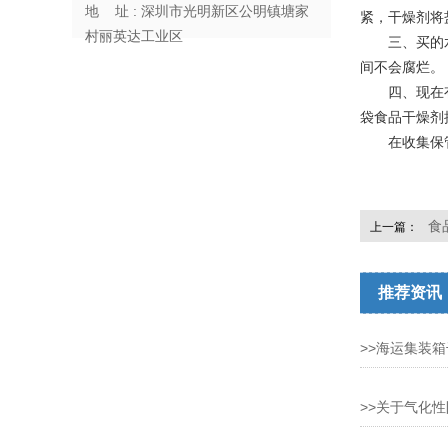
地 址 : 深圳市光明新区公明镇塘家
紧，干燥剂将
村丽英达工业区
三、买的水果
间不会腐烂。
四、现在有很
袋食品干燥剂
在收集保管食
食
上一篇：
推荐资讯
>>海运集装
>>关于气化