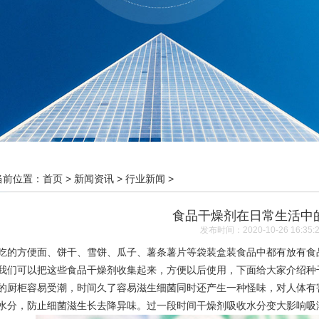
当前位置：
首页
>
新闻资讯
>
行业新闻
>
食品干燥剂在日常生活中
发布时间：2020-10-26 16:35:
方便面、饼干、雪饼、瓜子、薯条薯片等袋装盒装食品中都有放有食品
我们可以把这些
食品干燥剂
收集起来，方便以后使用，下面给大家介绍种
柜容易受潮，时间久了容易滋生细菌同时还产生一种怪味，对人体有害
水分，防止细菌滋生长去降异味。过一段时间干燥剂吸收水分变大影响吸