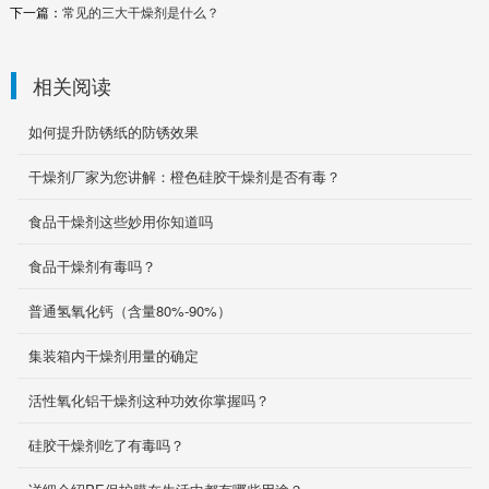
下一篇：
常见的三大干燥剂是什么？
相关阅读
如何提升防锈纸的防锈效果
干燥剂厂家为您讲解：橙色硅胶干燥剂是否有毒？
高吸水干燥剂
食品干燥剂这些妙用你知道吗
货柜干燥剂又称高效强力吸湿剂，是具有高强吸
食品干燥剂有毒吗？
潮能力新型的干燥剂产品，它是通过物理作用将
所吸收的水分...
普通氢氧化钙（含量80%-90%）
2020-05-08
集装箱内干燥剂用量的确定
干燥剂
高效干燥剂是一种无色或微黄色的透明或半透明
活性氧化铝干燥剂这种功效你掌握吗？
的球形二氧化硅结晶体（又称硅胶），是一种不
起化学反应的...
硅胶干燥剂吃了有毒吗？
2020-05-08